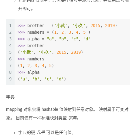
元组创建很简单，只需要在括号中添加元素，并使用逗号隔
开即可。
1
>>> 
brother = (
'小武'
, 
'小久'
, 
2015
, 
2019
)
2
>>> 
numbers = (
1
, 
2
, 
3
, 
4
, 
5
 )
3
>>> 
alpha = 
"a"
, 
"b"
, 
"c"
, 
"d"
4
>>> 
brother
5
(
'小武'
, 
'小久'
, 
2015
, 
2019
)
6
>>> 
numbers
7
(
1
, 
2
, 
3
, 
4
, 
5
)
8
>>> 
alpha
9
(
'a'
, 
'b'
, 
'c'
, 
'd'
)
字典
mapping
对象会将
hashable
值映射到任意对象。 映射属于可变对
象。 目前仅有一种标准映射类型
字典
。
字典的键
几乎
可以是任何值。