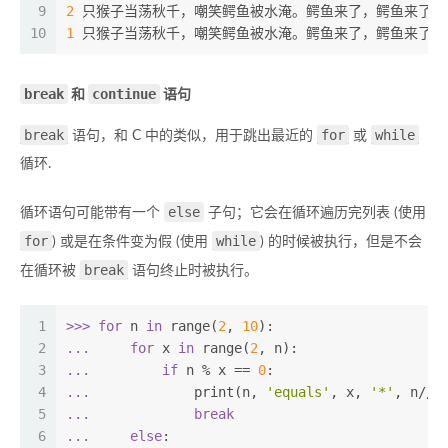
9
2
 只猴子当荡秋千，嘲笑鳄鱼被水淹。鳄鱼来了，鳄鱼来了，
10
1
 只猴子当荡秋千，嘲笑鳄鱼被水淹。鳄鱼来了，鳄鱼来了，
break
continue
和
语句
break
for
while
语句，和 C 中的类似，用于跳出最近的
或
循环.
else
循环语句可能带有一个
子句；它会在循环遍历完列表 (使用
for
while
) 或是在条件变为假 (使用
) 的时候被执行，但是不会
break
在循环被
语句终止时被执行。
1
>>> 
for
 n 
in
 range(
2
, 
10
):
2
... 
for
 x 
in
 range(
2
, n):
3
... 
if
 n % x == 
0
:
4
... 
            print(n, 
'equals'
, x, 
'*'
, n//x
5
... 
break
6
... 
else
: