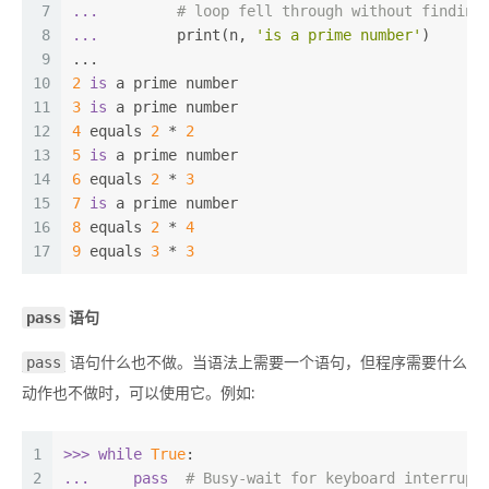
7
... 
# loop fell through without finding
8
... 
        print(n, 
'is a prime number'
)
9
...
10
2
is
 a prime number
11
3
is
 a prime number
12
4
 equals 
2
 * 
2
13
5
is
 a prime number
14
6
 equals 
2
 * 
3
15
7
is
 a prime number
16
8
 equals 
2
 * 
4
17
9
 equals 
3
 * 
3
pass
语句
pass
语句什么也不做。当语法上需要一个语句，但程序需要什么
动作也不做时，可以使用它。例如:
1
>>> 
while
True
:
2
... 
pass
# Busy-wait for keyboard interrupt