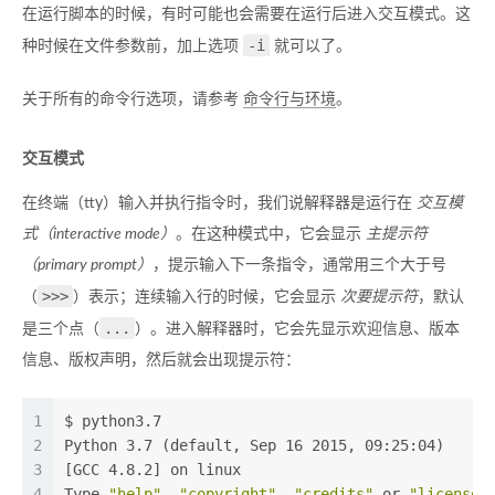
在运行脚本的时候，有时可能也会需要在运行后进入交互模式。这
-i
种时候在文件参数前，加上选项
就可以了。
关于所有的命令行选项，请参考
命令行与环境
。
交互模式
在终端（tty）输入并执行指令时，我们说解释器是运行在
交互模
式（interactive mode）
。在这种模式中，它会显示
主提示符
（primary prompt）
，提示输入下一条指令，通常用三个大于号
>>>
（
）表示；连续输入行的时候，它会显示
次要提示符
，默认
...
是三个点（
）。进入解释器时，它会先显示欢迎信息、版本
信息、版权声明，然后就会出现提示符：
1
$ python3.7
2
Python 3.7 (default, Sep 16 2015, 09:25:04)
3
[GCC 4.8.2] on linux
4
Type 
"help"
, 
"copyright"
, 
"credits"
 or 
"license"