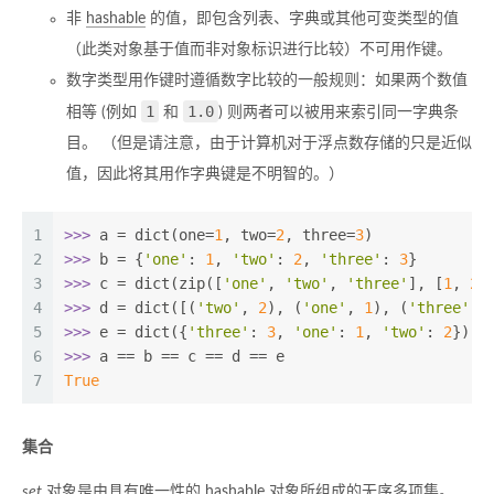
非
hashable
的值，即包含列表、字典或其他可变类型的值
（此类对象基于值而非对象标识进行比较）不可用作键。
数字类型用作键时遵循数字比较的一般规则：如果两个数值
1
1.0
相等 (例如
和
) 则两者可以被用来索引同一字典条
目。 （但是请注意，由于计算机对于浮点数存储的只是近似
值，因此将其用作字典键是不明智的。）
1
>>> 
a = dict(one=
1
, two=
2
, three=
3
)
2
>>> 
b = {
'one'
: 
1
, 
'two'
: 
2
, 
'three'
: 
3
}
3
>>> 
c = dict(zip([
'one'
, 
'two'
, 
'three'
], [
1
, 
2
,
4
>>> 
d = dict([(
'two'
, 
2
), (
'one'
, 
1
), (
'three'
, 
5
>>> 
e = dict({
'three'
: 
3
, 
'one'
: 
1
, 
'two'
: 
2
})
6
>>> 
a == b == c == d == e
7
True
集合
set
对象是由具有唯一性的
hashable
对象所组成的无序多项集。