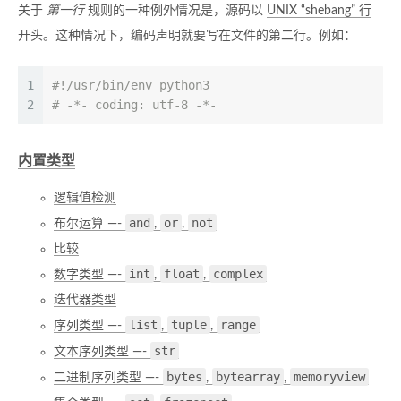
关于
第一行
规则的一种例外情况是，源码以
UNIX “shebang” 行
开头。这种情况下，编码声明就要写在文件的第二行。例如：
1
#!/usr/bin/env python3
2
# -*- coding: utf-8 -*-
内置类型
逻辑值检测
and
or
not
布尔运算 —-
,
,
比较
int
float
complex
数字类型 —-
,
,
迭代器类型
list
tuple
range
序列类型 —-
,
,
str
文本序列类型 —-
bytes
bytearray
memoryview
二进制序列类型 —-
,
,