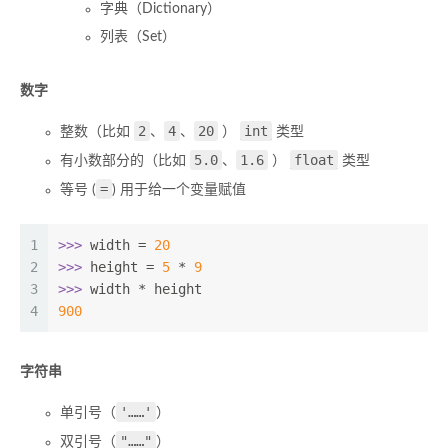
字典（Dictionary）
列表（Set）
数字
2
4
20
int
整数（比如
、
、
）
类型
5.0
1.6
float
有小数部分的（比如
、
）
类型
=
等号 (
) 用于给一个变量赋值
1
>>> 
width = 
20
2
>>> 
height = 
5
 * 
9
3
>>> 
width * height
4
900
字符串
'……'
单引号（
）
"……"
双引号（
）