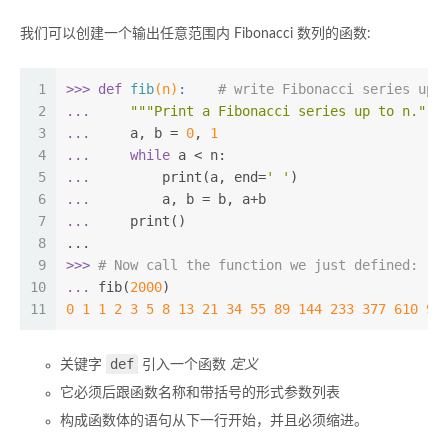
我们可以创建一个输出任意范围内 Fibonacci 数列的函数:
1
>>> 
def
fib
(n)
:
# write Fibonacci series up 
2
... 
"""Print a Fibonacci series up to n."""
3
... 
    a, b = 
0
, 
1
4
... 
while
 a < n:
5
... 
        print(a, end=
' '
)
6
... 
        a, b = b, a+b
7
... 
    print()
8
...
9
>>> 
# Now call the function we just defined:
10
... 
fib(
2000
)
11
0
1
1
2
3
5
8
13
21
34
55
89
144
233
377
610
98
def
关键字
引入一个函数
定义
它必须后跟函数名称和带括号的形式参数列表
构成函数体的语句从下一行开始，并且必须缩进。