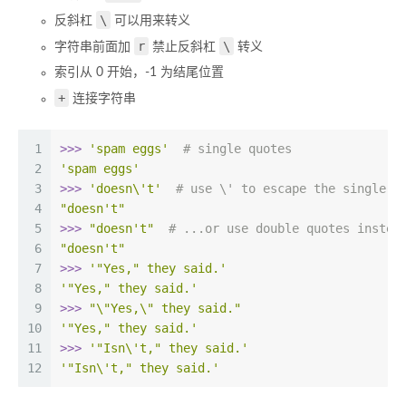
\
反斜杠
可以用来转义
r
\
字符串前面加
禁止反斜杠
转义
索引从 0 开始，-1 为结尾位置
+
连接字符串
1
>>> 
'spam eggs'
# single quotes
2
'spam eggs'
3
>>> 
'doesn\'t'
# use \' to escape the single q
4
"doesn't"
5
>>> 
"doesn't"
# ...or use double quotes instea
6
"doesn't"
7
>>> 
'"Yes," they said.'
8
'"Yes," they said.'
9
>>> 
"\"Yes,\" they said."
10
'"Yes," they said.'
11
>>> 
'"Isn\'t," they said.'
12
'"Isn\'t," they said.'