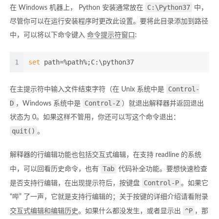
C:\Python37
在 Windows 机器上， Python 安装通常放在
中，
尽管你可以在运行安装程序时更改此设置。要将此目录添加到路径
中，可以将以下命令键入
命令提示符窗口
:
1
set
 path=%path%;C:\python37
Control-
在主提示符中输入文件结束字符（在 Unix 系统中是
D
Control-Z
，Windows 系统中是
）就退出解释器并返回退出
状态为 0。如果这样不管用，你还可以写这个命令退出：
quit()
。
解释器的行编辑功能也包括交互式编辑，在支持 readline 的系统
Tab
中，可以回看历史命令，也有
代码补全功能。要想快速检查
Control-P
是否支持行编辑，在出现提示符后，按键盘
。如果它
“哔” 了一声，它就是支持行编辑的；关于按键的详细介绍请看附录
^P
交互式编辑和编辑历史
。如果什么都没发生，或者显示出
，那