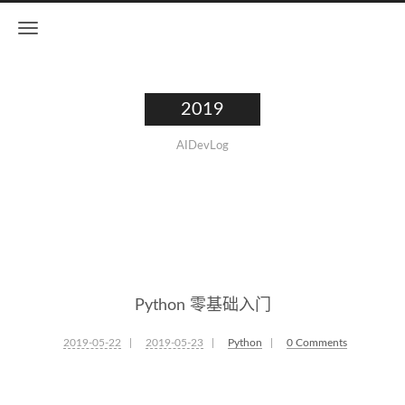
2019
AIDevLog
Python 零基础入门
2019-05-22
|
2019-05-23
|
Python
|
0 Comments