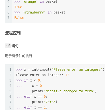
4
>>> 
'orange'
in
 basket
5
True
6
>>> 
'strawberry'
in
 basket
7
False
流程控制
if
语句
用于有条件的执行:
1
>>> 
x = int(input(
"Please enter an integer:"
))
2
Please enter an integer: 
42
3
>>> 
if
 x < 
0
:
4
... 
    x = 
0
5
... 
    print(
'Negative changed to zero'
)
6
... 
elif
 x == 
0
:
7
... 
    print(
'Zero'
)
8
... 
elif
 x == 
1
: