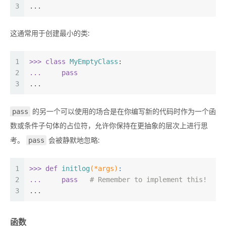
3
...
这通常用于创建最小的类:
1
>>> 
class
MyEmptyClass
:
2
... 
pass
3
...
pass
的另一个可以使用的场合是在你编写新的代码时作为一个函
数或条件子句体的占位符，允许你保持在更抽象的层次上进行思
pass
考。
会被静默地忽略:
1
>>> 
def
initlog
(*args)
:
2
... 
pass
# Remember to implement this!
3
...
函数