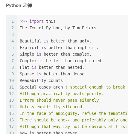
Python 之弹
1
>>> 
import
 this
2
The Zen of Python, by Tim Peters
3
4
Beautiful 
is
 better than ugly.
5
Explicit 
is
 better than implicit.
6
Simple 
is
 better than complex.
7
Complex 
is
 better than complicated.
8
Flat 
is
 better than nested.
9
Sparse 
is
 better than dense.
10
Readability counts.
11
Special cases aren
't special enough to break th
12
Although practicality beats purity.
13
Errors should never pass silently.
14
Unless explicitly silenced.
15
In the face of ambiguity, refuse the temptation
16
There should be one-- and preferably only one -
17
Although that way may not be obvious at first u
18
Now 
is
 better than never.